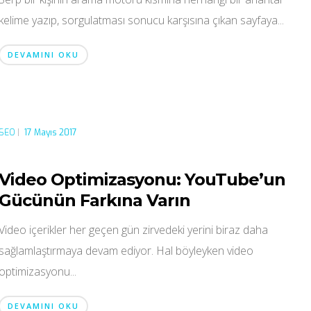
kelime yazıp, sorgulatması sonucu karşısına çıkan sayfaya...
DEVAMINI OKU
SEO
|
17 Mayıs 2017
Video Optimizasyonu: YouTube’un
Gücünün Farkına Varın
Video içerikler her geçen gün zirvedeki yerini biraz daha
sağlamlaştırmaya devam ediyor. Hal böyleyken video
optimizasyonu...
DEVAMINI OKU