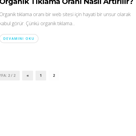
Organik Tıklama Oranı Nasıl Artırılır?
Organik tıklama oranı bir web sitesi için hayati bir unsur olarak
kabul görür. Çünkü organik tıklama...
DEVAMINI OKU
A: 2 / 2
«
1
2