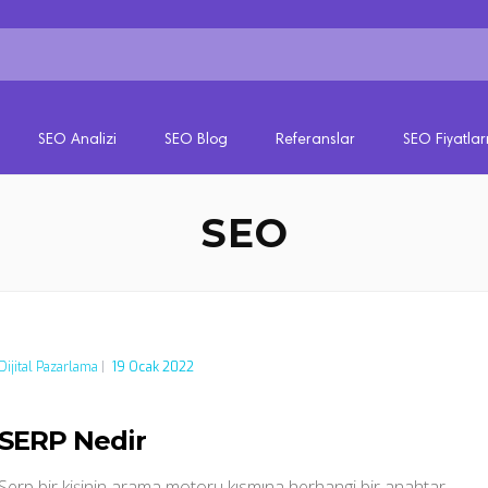
SEO Analizi
SEO Blog
Referanslar
SEO Fiyatlar
SEO
Dijital Pazarlama
|
19 Ocak 2022
SERP Nedir
Serp bir kişinin arama motoru kısmına herhangi bir anahtar