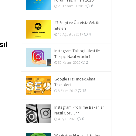
Forum Yazılımları 2020
6
20 Temmuz 2017
47 En İyi ve Ücretsiz Vektör
Siteleri
4
10 Ağustos 2017
ıl
Instagram Takipçi Hilesi ile
Takipçi Nasıl Artırılır?
2
30 Kasım 2020
Google Hızlı Index Alma
Teknikleri
15
3 Ekim 2017
Instagram Profilime Bakanlar
Nasıl Görülür?
0
4 Eylül 2020
WhatsApp Hareketli Sticker