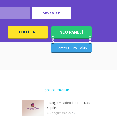
DEVAM ET
TEKLIF AL
SEO PANELİ
ı
Ücretsiz Sıra Takip
ÇOK OKUNANLAR
Instagram Video İndirme Nasıl
Yapılır?
1
27 Ağustos 2020