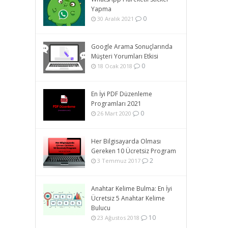
Yapma
0
30 Aralık 2021
Google Arama Sonuçlarında
Müşteri Yorumları Etkisi
0
18 Ocak 2018
En İyi PDF Düzenleme
Programları 2021
0
26 Mart 2020
Her Bilgisayarda Olması
Gereken 10 Ücretsiz Program
2
3 Temmuz 2017
Anahtar Kelime Bulma: En İyi
Ücretsiz 5 Anahtar Kelime
Bulucu
10
23 Ağustos 2018