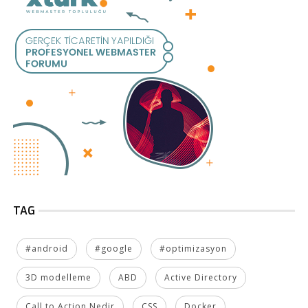
TAG
#android
#google
#optimizasyon
3D modelleme
ABD
Active Directory
Call to Action Nedir
CSS
Docker