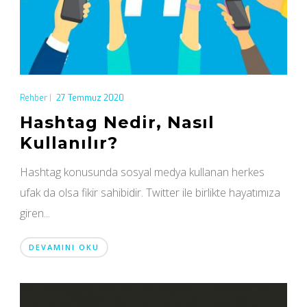
Rehber
|
27 Temmuz 2020
Hashtag Nedir, Nasıl
Kullanılır?
Hashtag konusunda sosyal medya kullanan herkes
ufak da olsa fikir sahibidir. Twitter ile birlikte hayatımıza
giren...
DEVAMINI OKU