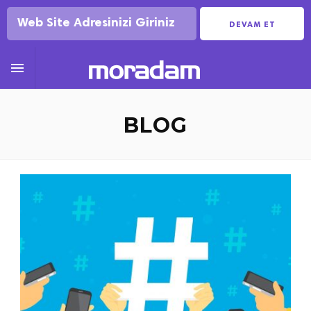
DEVAM ET

BLOG