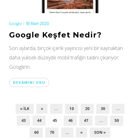
Google
|
18 Mart 2020
Google Keşfet Nedir?
Son aylarda, birçok içerik yayıncısı yeni bir kaynaktan
daha yüksek düzeyde mobil trafiğin tadını çıkarıyor:
Google’ın...
DEVAMINI OKU
« İLK
«
...
10
20
30
...
43
44
45
46
47
...
50
60
70
...
»
SON »