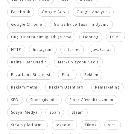
Facebook
Google Ads
Google Analytics
Google Chrome
Görsellik ve Tasarım Uyumu
Güçlü Marka Kimliği Oluşturma
Hosting
HTML
HTTP
Instagram
internet
JavaScript
Kalite Puanı Nedir
Marka Vizyonu Nedir
Pazarlama Stratejisi
Pepsi
Reklam
Reklam metni
Reklam Uzantıları
Remarketing
SEO
Siber güvenlik
Siber Güvenlik Uzmanı
Sosyal Medya
spam
Steam
Steam platformu
teknoloji
Tiktok
viral