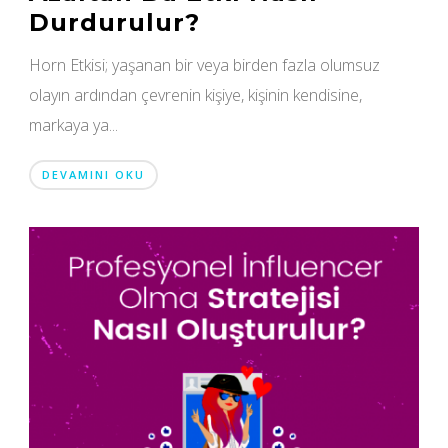
Durdurulur?
Horn Etkisi; yaşanan bir veya birden fazla olumsuz
olayın ardından çevrenin kişiye, kişinin kendisine,
markaya ya...
DEVAMINI OKU