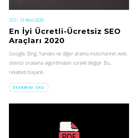
SEO
|
27 Mart 2020
En İyi Ücretli-Ücretsiz SEO
Araçları 2020
Google, Bing, Yandex ve diğer arama motorlarının web
sitenizi sıralama algoritmaları sürekli değişir. Bu,
rekabeti başarılı...
DEVAMINI OKU