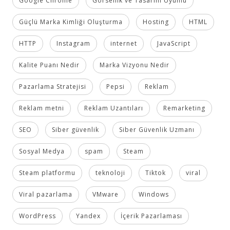
Google Chrome
Görsellik ve Tasarım Uyumu
Güçlü Marka Kimliği Oluşturma
Hosting
HTML
HTTP
Instagram
internet
JavaScript
Kalite Puanı Nedir
Marka Vizyonu Nedir
Pazarlama Stratejisi
Pepsi
Reklam
Reklam metni
Reklam Uzantıları
Remarketing
SEO
Siber güvenlik
Siber Güvenlik Uzmanı
Sosyal Medya
spam
Steam
Steam platformu
teknoloji
Tiktok
viral
Viral pazarlama
VMware
Windows
WordPress
Yandex
İçerik Pazarlaması