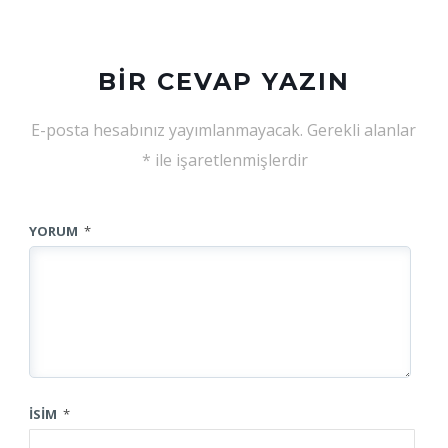
BIR CEVAP YAZIN
E-posta hesabınız yayımlanmayacak.
Gerekli alanlar
*
ile işaretlenmişlerdir
YORUM
*
İSIM
*