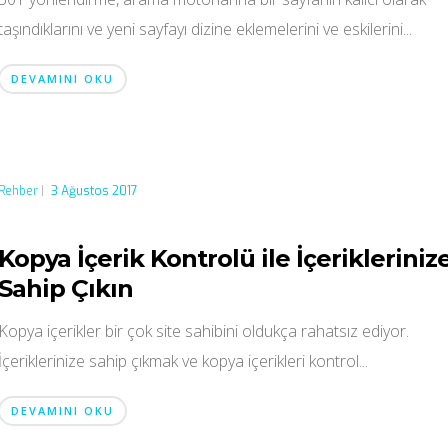
taşındıklarını ve yeni sayfayı dizine eklemelerini ve eskilerini...
DEVAMINI OKU
Rehber
|
3 Ağustos 2017
Kopya İçerik Kontrolü ile İçerikleriniz
Sahip Çıkın
Kopya içerikler bir çok site sahibini oldukça rahatsız ediyor.
İçeriklerinize sahip çıkmak ve kopya içerikleri kontrol...
DEVAMINI OKU