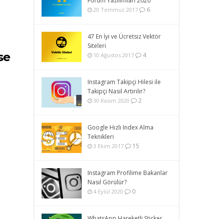
Forum Yazılımları 2020
6
20 Temmuz 2017
47 En İyi ve Ücretsiz Vektör
Siteleri
se
4
10 Ağustos 2017
Instagram Takipçi Hilesi ile
Takipçi Nasıl Artırılır?
2
30 Kasım 2020
Google Hızlı Index Alma
Teknikleri
15
3 Ekim 2017
Instagram Profilime Bakanlar
Nasıl Görülür?
0
4 Eylül 2020
WhatsApp Hareketli Sticker