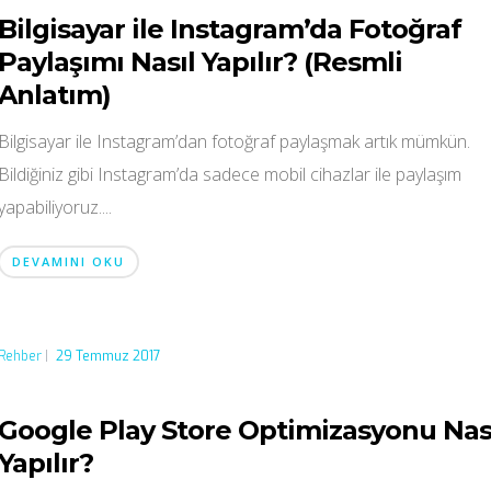
Bilgisayar ile Instagram’da Fotoğraf
Paylaşımı Nasıl Yapılır? (Resmli
Anlatım)
Bilgisayar ile Instagram’dan fotoğraf paylaşmak artık mümkün.
Bildiğiniz gibi Instagram’da sadece mobil cihazlar ile paylaşım
yapabiliyoruz....
DEVAMINI OKU
Rehber
|
29 Temmuz 2017
Google Play Store Optimizasyonu Nas
Yapılır?