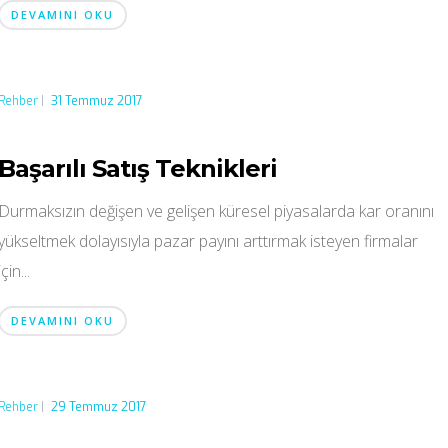
DEVAMINI OKU
Rehber
|
31 Temmuz 2017
Başarılı Satış Teknikleri
Durmaksızın değişen ve gelişen küresel piyasalarda kar oranını
yükseltmek dolayısıyla pazar payını arttırmak isteyen firmalar
için...
DEVAMINI OKU
Rehber
|
29 Temmuz 2017