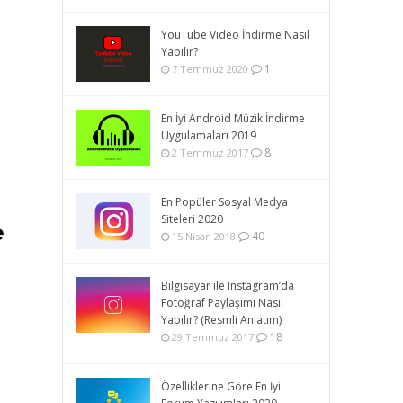
YouTube Video İndirme Nasıl
Yapılır?
1
7 Temmuz 2020
En İyi Android Müzik İndirme
Uygulamaları 2019
8
2 Temmuz 2017
En Popüler Sosyal Medya
Siteleri 2020
e
40
15 Nisan 2018
Bilgisayar ile Instagram’da
Fotoğraf Paylaşımı Nasıl
Yapılır? (Resmli Anlatım)
18
29 Temmuz 2017
Özelliklerine Göre En İyi