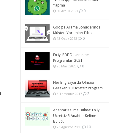
Yapma
0
30 Aralık 2021
r
Google Arama Sonuçlarında
.
Müşteri Yorumları Etkisi
0
18 Ocak 2018
En İyi PDF Düzenleme
Programları 2021
0
26 Mart 2020
Her Bilgisayarda Olması
Gereken 10 Ücretsiz Program
m
2
3 Temmuz 2017
Anahtar Kelime Bulma: En İyi
Ücretsiz 5 Anahtar Kelime
Bulucu
10
23 Ağustos 2018