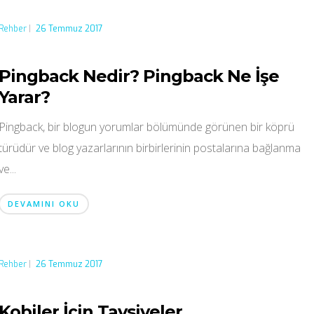
Rehber
|
26 Temmuz 2017
Pingback Nedir? Pingback Ne İşe
Yarar?
Pingback, bir blogun yorumlar bölümünde görünen bir köprü
türüdür ve blog yazarlarının birbirlerinin postalarına bağlanma
ve...
DEVAMINI OKU
Rehber
|
26 Temmuz 2017
Kobiler İçin Tavsiyeler