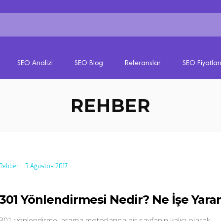
SEO Analizi
SEO Blog
Referanslar
SEO Fiyatlar
REHBER
Rehber
|
3 Ağustos 2017
301 Yönlendirmesi Nedir? Ne İşe Yara
301 yönlendirme, arama motorlarına bir sayfanın kalıcı olarak