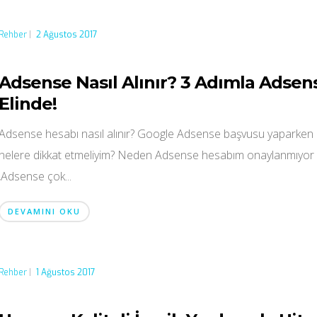
Rehber
|
2 Ağustos 2017
Adsense Nasıl Alınır? 3 Adımla Adsen
Elinde!
Adsense hesabı nasıl alınır? Google Adsense başvusu yaparken
nelere dikkat etmeliyim? Neden Adsense hesabım onaylanmıyor
,Adsense çok...
DEVAMINI OKU
Rehber
|
1 Ağustos 2017