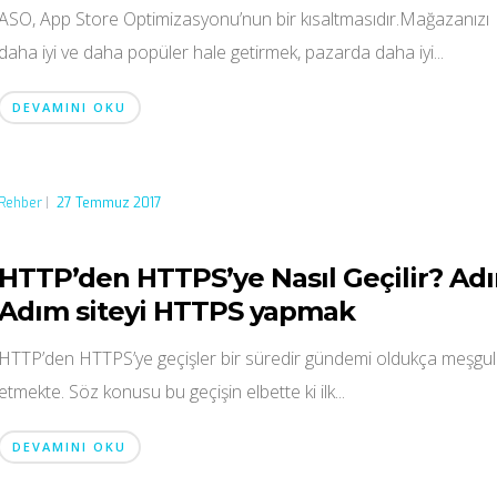
ASO, App Store Optimizasyonu’nun bir kısaltmasıdır.Mağazanızı
daha iyi ve daha popüler hale getirmek, pazarda daha iyi...
DEVAMINI OKU
Rehber
|
27 Temmuz 2017
HTTP’den HTTPS’ye Nasıl Geçilir? Ad
Adım siteyi HTTPS yapmak
HTTP’den HTTPS’ye geçişler bir süredir gündemi oldukça meşgul
etmekte. Söz konusu bu geçişin elbette ki ilk...
DEVAMINI OKU