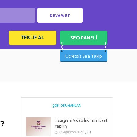
DEVAM ET
TEKLIF AL
SEO PANELİ
ı
Ücretsiz Sıra Takip
ÇOK OKUNANLAR
Instagram Video İndirme Nasıl
r?
Yapılır?
1
27 Ağustos 2020