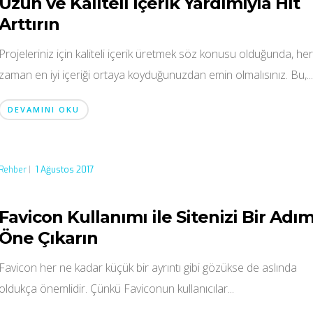
Uzun ve Kaliteli İçerik Yardımıyla Hit
Arttırın
Projeleriniz için kaliteli içerik üretmek söz konusu olduğunda, he
zaman en iyi içeriği ortaya koyduğunuzdan emin olmalısınız. Bu,..
DEVAMINI OKU
Rehber
|
1 Ağustos 2017
Favicon Kullanımı ile Sitenizi Bir Adı
Öne Çıkarın
Favicon her ne kadar küçük bir ayrıntı gibi gözükse de aslında
oldukça önemlidir. Çünkü Faviconun kullanıcılar...