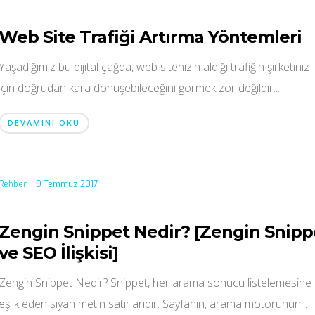
Web Site Trafiği Artırma Yöntemleri
Yaşadığımız bu dijital çağda, web sitenizin aldığı trafiğin şirketiniz
için doğrudan kara dönüşebileceğini görmek zor değildir....
DEVAMINI OKU
Rehber
|
9 Temmuz 2017
Zengin Snippet Nedir? [Zengin Snipp
ve SEO İlişkisi]
Zengin Snippet Nedir? Snippet, her arama sonucu listelemesine
eşlik eden siyah metin satırlarıdır. Sayfanın, arama motorunun...