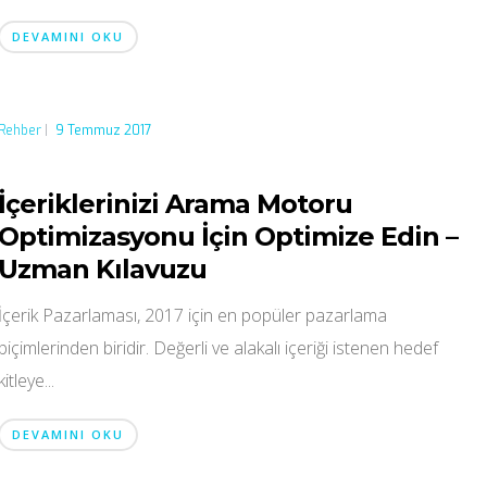
DEVAMINI OKU
Rehber
|
9 Temmuz 2017
İçeriklerinizi Arama Motoru
Optimizasyonu İçin Optimize Edin –
Uzman Kılavuzu
İçerik Pazarlaması, 2017 için en popüler pazarlama
biçimlerinden biridir. Değerli ve alakalı içeriği istenen hedef
kitleye...
DEVAMINI OKU