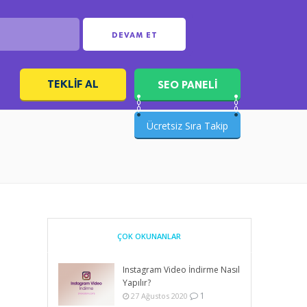
DEVAM ET
TEKLIF AL
SEO PANELİ
ı
Ücretsiz Sıra Takip
ÇOK OKUNANLAR
Instagram Video İndirme Nasıl
Yapılır?
1
27 Ağustos 2020