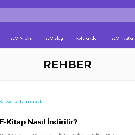
SEO Analizi
SEO Blog
Referanslar
SEO Fiyatlar
REHBER
Rehber
|
21 Temmuz 2017
E-Kitap Nasıl İndirilir?
Sizler de bu konuda kitap indirme siteleri aracılığıyla istemiş