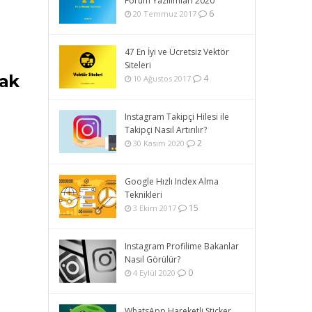
Forum Yazılımları 2020
6
20 Temmuz 2017
47 En İyi ve Ücretsiz Vektör
Siteleri
mak
4
10 Ağustos 2017
Instagram Takipçi Hilesi ile
Takipçi Nasıl Artırılır?
2
30 Kasım 2020
Google Hızlı Index Alma
Teknikleri
15
3 Ekim 2017
Instagram Profilime Bakanlar
Nasıl Görülür?
0
4 Eylül 2020
WhatsApp Hareketli Sticker