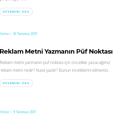
DEVAMINI OKU
Rehber
|
10 Temmuz 2017
Reklam Metni Yazmanın Püf Noktası
Reklam metni yazmanın püf noktası için öncelikle yazacağımız
reklam metni nedir? Nasıl yazılır? Bunun inceliklerini bilmemiz...
DEVAMINI OKU
Rehber
|
9 Temmuz 2017