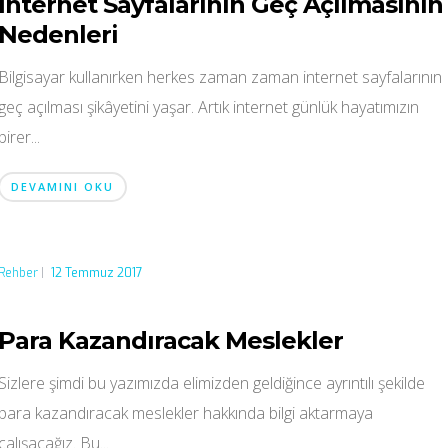
İnternet Sayfalarının Geç Açılmasının
Nedenleri
Bilgisayar kullanırken herkes zaman zaman internet sayfalarının
geç açılması şikâyetini yaşar. Artık internet günlük hayatımızın
birer...
DEVAMINI OKU
Rehber
|
12 Temmuz 2017
Para Kazandıracak Meslekler
Sizlere şimdi bu yazımızda elimizden geldiğince ayrıntılı şekilde
para kazandıracak meslekler hakkında bilgi aktarmaya
çalışacağız. Bu...