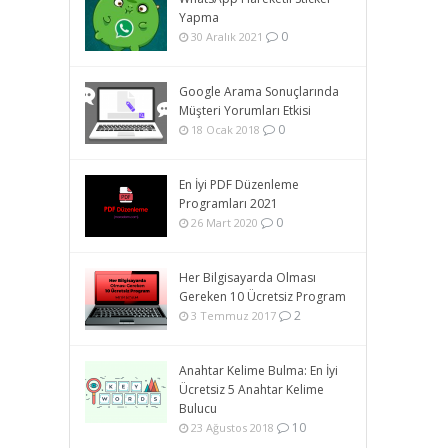
Yapma
0
30 Aralık 2021
Google Arama Sonuçlarında
Müşteri Yorumları Etkisi
0
18 Ocak 2018
En İyi PDF Düzenleme
Programları 2021
0
26 Mart 2020
Her Bilgisayarda Olması
Gereken 10 Ücretsiz Program
2
3 Temmuz 2017
Anahtar Kelime Bulma: En İyi
Ücretsiz 5 Anahtar Kelime
Bulucu
10
23 Ağustos 2018