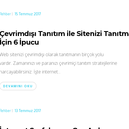
Rehber
|
15 Temmuz 2017
Çevrimdışı Tanıtım ile Sitenizi Tanıt
İçin 6 İpucu
Web sitenizi çevrimdışı olarak tanıtmanın birçok yolu
vardır. Zamanınızı ve paranızı çevrimiçi tanıtım stratejilerine
harcayabilirsiniz. İşte internet...
DEVAMINI OKU
Rehber
|
13 Temmuz 2017