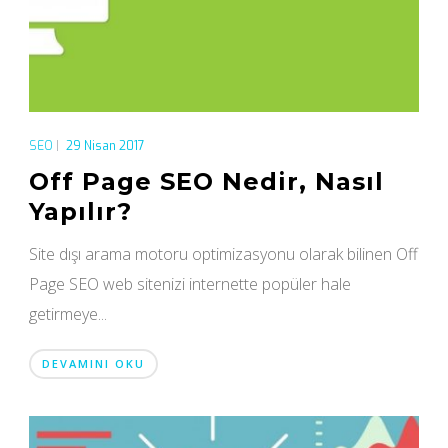
SEO
|
29 Nisan 2017
Off Page SEO Nedir, Nasıl
Yapılır?
Site dışı arama motoru optimizasyonu olarak bilinen Off
Page SEO web sitenizi internette popüler hale
getirmeye...
DEVAMINI OKU