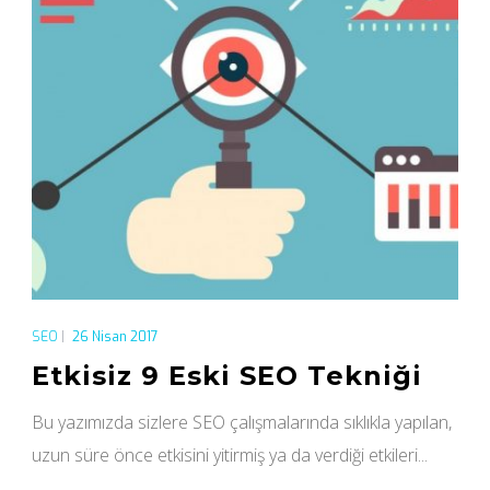
SEO
|
26 Nisan 2017
Etkisiz 9 Eski SEO Tekniği
Bu yazımızda sizlere SEO çalışmalarında sıklıkla yapılan,
uzun süre önce etkisini yitirmiş ya da verdiği etkileri...