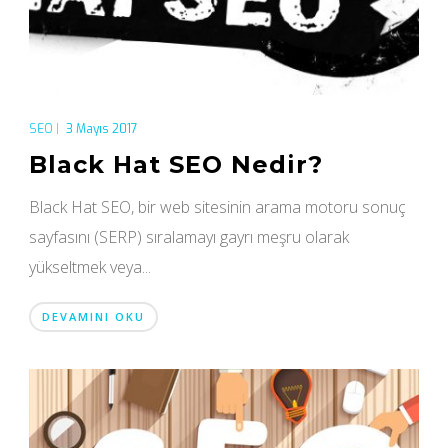
SEO
|
3 Mayıs 2017
Black Hat SEO Nedir?
Black Hat SEO, bir web sitesinin arama motoru sonuç
sayfasını (SERP) sıralamayı gayrı meşru olarak
yükseltmek veya...
DEVAMINI OKU