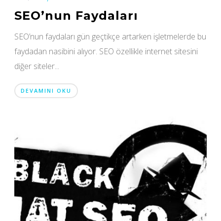
SEO’nun Faydaları
SEO’nun faydaları gün geçtikçe artarken işletmelerde bu
faydadan nasibini alıyor. SEO özellikle internet sitesini
diğer siteler...
DEVAMINI OKU