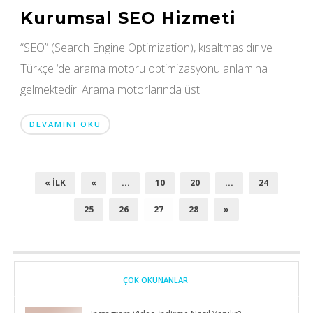
Kurumsal SEO Hizmeti
“SEO” (Search Engine Optimization), kısaltmasıdır ve
Türkçe ‘de arama motoru optimizasyonu anlamına
gelmektedir. Arama motorlarında üst...
DEVAMINI OKU
« İLK
«
...
10
20
...
24
25
26
27
28
»
ÇOK OKUNANLAR