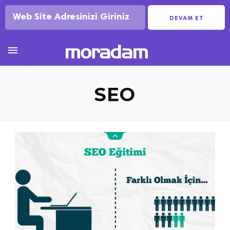
DEVAM ET

SEO