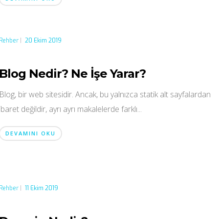
Rehber
|
20 Ekim 2019
Blog Nedir? Ne İşe Yarar?
Blog, bir web sitesidir. Ancak, bu yalnızca statik alt sayfalardan
ibaret değildir, ayrı ayrı makalelerde farklı...
DEVAMINI OKU
Rehber
|
11 Ekim 2019