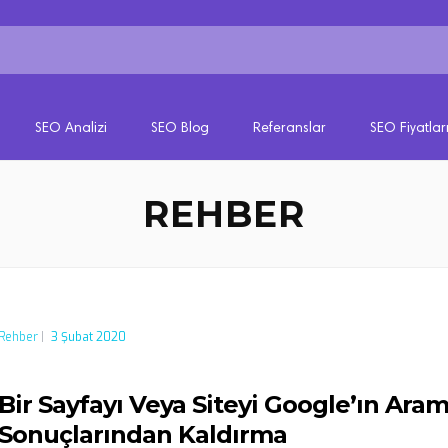
SEO Analizi
SEO Blog
Referanslar
SEO Fiyatlar
REHBER
Rehber
|
3 Şubat 2020
Bir Sayfayı Veya Siteyi Google’ın Ara
Sonuçlarından Kaldırma