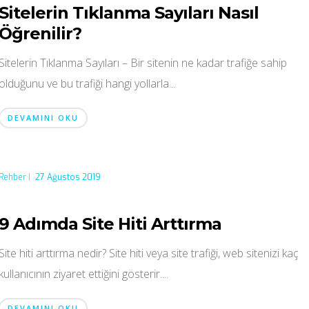
Sitelerin Tıklanma Sayıları Nasıl
Öğrenilir?
Sitelerin Tıklanma Sayıları – Bir sitenin ne kadar trafiğe sahip
olduğunu ve bu trafiği hangi yollarla...
DEVAMINI OKU
Rehber
|
27 Ağustos 2019
9 Adımda Site Hiti Arttırma
Site hiti arttırma nedir? Site hiti veya site trafiği, web sitenizi kaç
kullanıcının ziyaret ettiğini gösterir....
DEVAMINI OKU