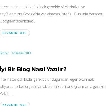
İnternet site sahipleri olarak genelde sitelerimizin ve
sayfalarımızın Google’da yer almasını isteriz. Bununla beraber,
Google’ın sitenizdeki...
DEVAMINI OKU
Rehber
|
12 Kasım 2019
İyi Bir Blog Nasıl Yazılır?
İnternette çok fazla içerik bulunduğundan, eğer okunmak
istiyorsanız kendi yazınızı rakiplerinizden öne çıkarmanız gerekir.
Peki bu...
DEVAMINI OKU