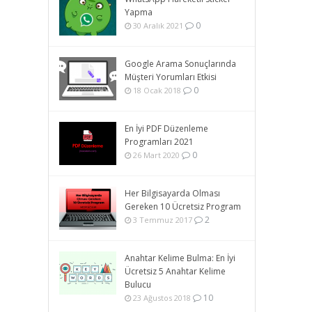
Yapma
0
30 Aralık 2021
Google Arama Sonuçlarında
Müşteri Yorumları Etkisi
0
18 Ocak 2018
En İyi PDF Düzenleme
Programları 2021
0
26 Mart 2020
Her Bilgisayarda Olması
Gereken 10 Ücretsiz Program
2
3 Temmuz 2017
Anahtar Kelime Bulma: En İyi
Ücretsiz 5 Anahtar Kelime
Bulucu
10
23 Ağustos 2018