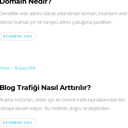
Domain Nedir?
Genellikle web adresi olarak adlandırılan domain, insanların web
sitenizi bulmak için bir tarayıcı adres çubuğuna yazdıkları...
DEVAMINI OKU
Rehber
|
16 Eylül 2019
Blog Trafiği Nasıl Arttırılır?
Arama motorları, siteler için en önemli trafik kaynaklarından biri
olmaya devam ediyor. Bu nedenle, doğru stratejilerden...
DEVAMINI OKU