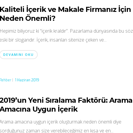
Kaliteli İçerik ve Makale Firmanız İçin
Neden Önemli?
Hepimiz biliyoruz ki “içerik kraldır”. Pazarlama dünyasında bu sö
eski bir slogandır. İçerik, insanları sitenize çeken ve...
DEVAMINI OKU
Rehber
|
1 Haziran 2019
2019’un Yeni Sıralama Faktörü: Arama
Amacına Uygun İçerik
Arama amacına uygun içerik oluşturmak neden önemli diye
sorduğunuz zaman size verebileceğimiz en kısa ve en...