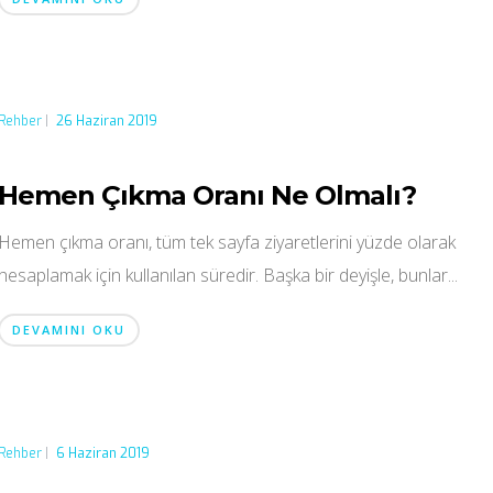
Rehber
|
26 Haziran 2019
Hemen Çıkma Oranı Ne Olmalı?
Hemen çıkma oranı, tüm tek sayfa ziyaretlerini yüzde olarak
hesaplamak için kullanılan süredir. Başka bir deyişle, bunlar...
DEVAMINI OKU
Rehber
|
6 Haziran 2019