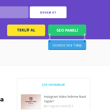
DEVAM ET
TEKLIF AL
SEO PANELİ
ı
Ücretsiz Sıra Takip
ÇOK OKUNANLAR
Instagram Video İndirme Nasıl
ma
Yapılır?
1
27 Ağustos 2020