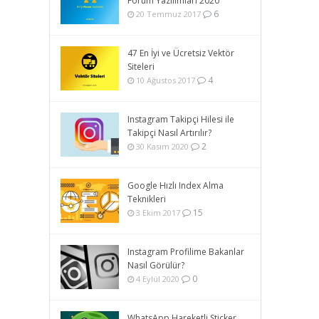
Forum Yazılımları 2020
6
20 Temmuz 2017
47 En İyi ve Ücretsiz Vektör
Siteleri
4
10 Ağustos 2017
Instagram Takipçi Hilesi ile
Takipçi Nasıl Artırılır?
2
30 Kasım 2020
Google Hızlı Index Alma
Teknikleri
15
3 Ekim 2017
Instagram Profilime Bakanlar
Nasıl Görülür?
0
4 Eylül 2020
WhatsApp Hareketli Sticker